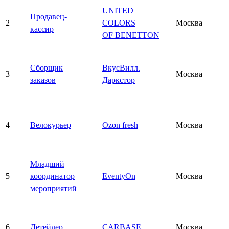
UNITED
Продавец-
2
COLORS
Москва
кассир
OF BENETTON
Сборщик
ВкусВилл.
3
Москва
заказов
Даркстор
4
Велокурьер
Ozon fresh
Москва
Младший
5
координатор
EventyOn
Москва
мероприятий
6
Детейлер
CARBASE
Москва