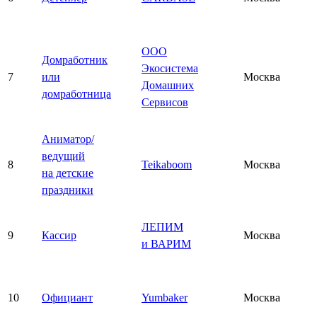
ООО
Домработник
Экосистема
7
или
Москва
Домашних
домработница
Сервисов
Аниматор/
ведущий
8
Teikaboom
Москва
на детские
праздники
ЛЕПИМ
9
Кассир
Москва
и ВАРИМ
10
Официант
Yumbaker
Москва