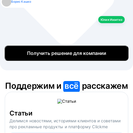
Борис Кашко
Юлия Изоитко
Александр Кулагин
Даниил Макаров
Екатерина Лазаренко
Юлия Изоитко
Получить решение для компании
Поддержим и
всё
расскажем
Статьи
Делимся новостями, историями клиентов и советами
про рекламные продукты и платформу Clickme