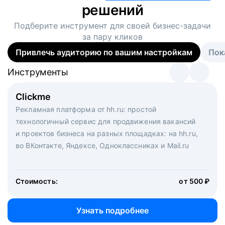
решений
Подберите инструмент для своей
бизнес-задачи
за пару кликов
Привлечь аудиторию по вашим настройкам
Пок
Инструменты
Инструменты
Инструменты
Виртуальный рекрутер
Clickme
Вакансия дня
Массовый подбор под ключ. Решите, сколько
Рекламная платформа от hh.ru: простой
Рекламный формат для вакансий на главной странице
кандидатов и когда вам нужно, и за дело возьмутся
технологичный сервис для продвижения вакансий
hh.ru. Увеличивает количество откликов
маркетологи, рекрутеры и проектные менеджеры
и проектов бизнеса на разных площадках: на hh.ru,
hh.ru с целым набором digital-инструментов
во ВКонтакте, Яндексе, Одноклассниках и Mail.ru
Стоимость:
от 200 000 ₽
Узнать подробнее
Стоимость:
от 500 ₽
Узнать подробнее
Узнать подробнее