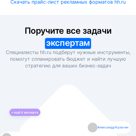
Скачать прайс-лист рекламных форматов hh.ru
Поручите все задачи
экспертам
Специалисты hh.ru подберут нужные инструменты,
помогут спланировать бюджет и найти лучшую
стратегию для ваших
бизнес-задач
+ ещё
4
эксперта
Екатерина Лазаренко
Александр Кулагин
Даниил Макаров
Борис Кашко
Юлия Изоитко