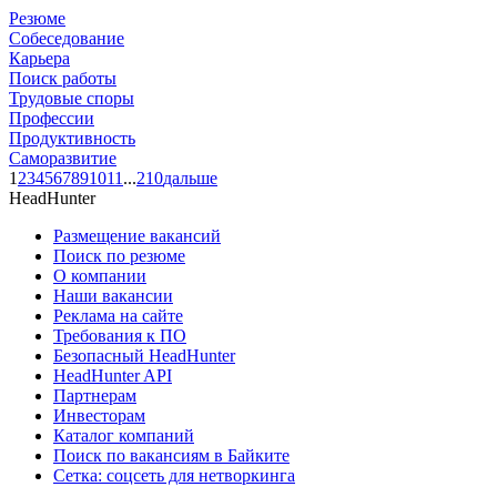
Резюме
Собеседование
Карьера
Поиск работы
Трудовые споры
Профессии
Продуктивность
Саморазвитие
1
2
3
4
5
6
7
8
9
10
11
...
210
дальше
HeadHunter
Размещение вакансий
Поиск по резюме
О компании
Наши вакансии
Реклама на сайте
Требования к ПО
Безопасный HeadHunter
HeadHunter API
Партнерам
Инвесторам
Каталог компаний
Поиск по вакансиям в Байките
Сетка: соцсеть для нетворкинга