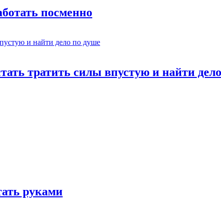
работать посменно
стать тратить силы впустую и найти дел
отать руками