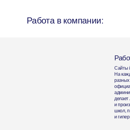
Работа в компании:
Рабо
Сайты 
На каж
разных 
официа
админи
делает
и прои
школ, п
и гипер