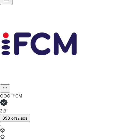
ООО
iFCM
3,9
398 отзывов
·