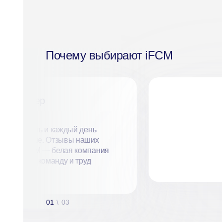
Почему выбирают iFCM
 менеджер
астка
 на совесть и каждый день
людей лучше. Отзывы наших
дение. iFCM — белая компания
десь ценят команду и труд
01
\
03