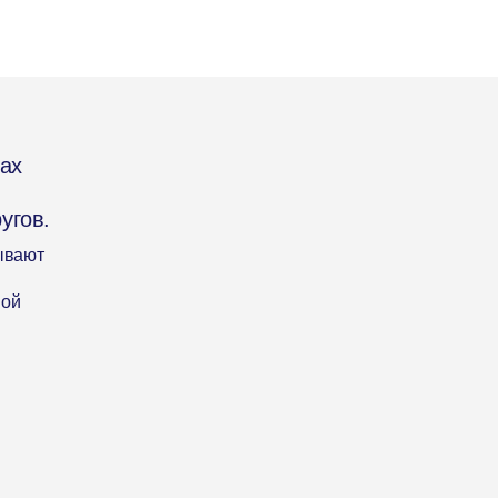
дах
угов.
ывают
ной