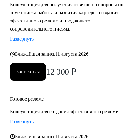
Консультация для получения ответов на вопросы по
теме поиска работы и развития карьеры, создания
С чем помогу:
эффективного резюме и продающего
• Разработать карьерную стратегию и план перехода в IT из
сопроводительного письма.
других сфер.
Развернуть
• Определить, какие из имеющихся навыков можно
применить сейчас, а чему можно научиться в процессе
Ближайшая запись
11 августа 2026
смены вектора.
• Правильно преподнести текущий опыт как в резюме, так
12 000
₽
Записаться
и в самопрезентации на интервью.
• Разобраться в рынке IT и его трендах.
Кому могу помочь:
Готовое резюме
• IT-специалистам от начального уровня до руководителей
Консультация для создания эффективного резюме.
в направлениях: Разработка, Тестирование, Техническая
поддержка, Прикладное и системное администрирование,
Развернуть
DevOps, Продуктовый и Проектный менеджмент,
Ближайшая запись
11 августа 2026
Системная аналитика