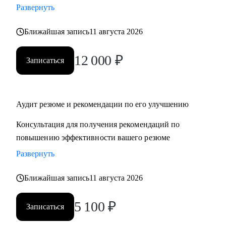
Развернуть
‌‌‌‌‌• избавиться от синдрома самозванца
‌‌‌‌‌• подготовиться к сложному увольнению, справиться со
Ближайшая запись
11 августа 2026
стрессом и выгоранием
12 000
₽
Записаться
Кому могу помочь:
Руководителям среднего и высшего звена
• PR и Маркетинг
• HR
Аудит резюме и рекомендации по его улучшению
• Административный блок
Консультация для получения рекомендаций по
• E-commerce
повышению эффективности вашего резюме
Развернуть
Обращаю внимание, что специализируюсь только на
российском рынке поиска работы.
Ближайшая запись
11 августа 2026
5 100
₽
Записаться