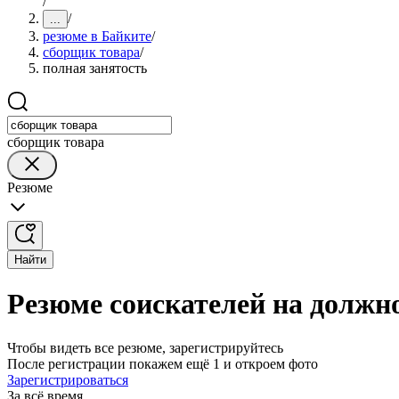
/
/
...
резюме в Байките
/
сборщик товара
/
полная занятость
сборщик товара
Резюме
Найти
Резюме соискателей на должн
Чтобы видеть все резюме, зарегистрируйтесь
После регистрации покажем ещё 1 и откроем фото
Зарегистрироваться
За всё время