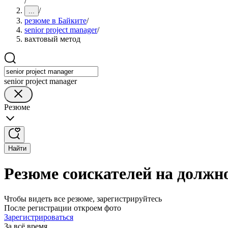
/
/
...
резюме в Байките
/
senior project manager
/
вахтовый метод
senior project manager
Резюме
Найти
Резюме соискателей на должнос
Чтобы видеть все резюме, зарегистрируйтесь
После регистрации откроем фото
Зарегистрироваться
За всё время