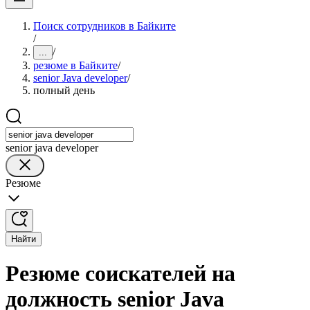
Поиск сотрудников в Байките
/
/
...
резюме в Байките
/
senior Java developer
/
полный день
senior java developer
Резюме
Найти
Резюме соискателей на
должность senior Java