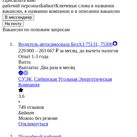
Присылать вам?
рабочий персонал
Байкит
Ключевые слова в названии
вакансии, в названии компании и в описании вакансии
В мессенджер
На почту
Вакансии по похожим запросам
Водитель автосамосвала БелАЗ 75131, 75306
229 000
–
263 667
₽
за месяц,
до вычета налогов
Опыт 1-3 года
Вахта
Выплаты: Два раза в месяц
СУЭК, Сибирская Угольная Энергетическая
Компания
3.6
•
749
отзывов
Байкит
Можно без резюме
Откликнуться
Подсобный рабочий