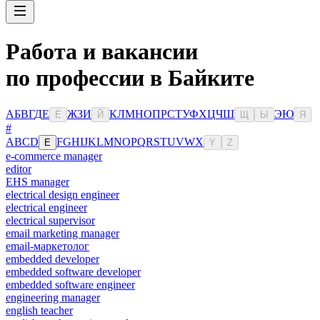
Работа и вакансии
по профессии в Байките
А
Б
В
Г
Д
Е
Ж
З
И
К
Л
М
Н
О
П
Р
С
Т
У
Ф
Х
Ц
Ч
Ш
Э
Ю
Ё
Й
Щ
Ы
Я
#
A
B
C
D
F
G
H
I
J
K
L
M
N
O
P
Q
R
S
T
U
V
W
X
E
Y
Z
e-commerce manager
editor
EHS manager
electrical design engineer
electrical engineer
electrical supervisor
email marketing manager
email-маркетолог
embedded developer
embedded software developer
embedded software engineer
engineering manager
english teacher