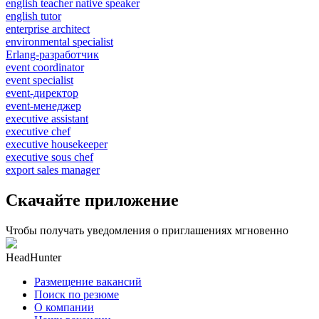
english teacher native speaker
english tutor
enterprise architect
environmental specialist
Erlang-разработчик
event coordinator
event specialist
event-директор
event-менеджер
executive assistant
executive chef
executive housekeeper
executive sous chef
export sales manager
Скачайте приложение
Чтобы получать уведомления о приглашениях мгновенно
HeadHunter
Размещение вакансий
Поиск по резюме
О компании