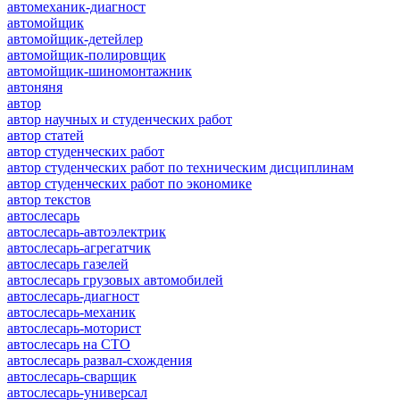
автомеханик-диагност
автомойщик
автомойщик-детейлер
автомойщик-полировщик
автомойщик-шиномонтажник
автоняня
автор
автор научных и студенческих работ
автор статей
автор студенческих работ
автор студенческих работ по техническим дисциплинам
автор студенческих работ по экономике
автор текстов
автослесарь
автослесарь-автоэлектрик
автослесарь-агрегатчик
автослесарь газелей
автослесарь грузовых автомобилей
автослесарь-диагност
автослесарь-механик
автослесарь-моторист
автослесарь на СТО
автослесарь развал-схождения
автослесарь-сварщик
автослесарь-универсал