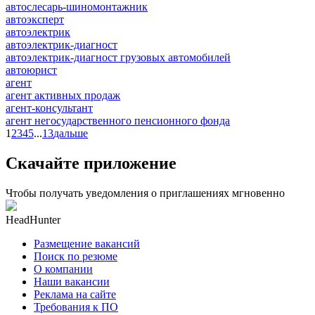
автослесарь-шиномонтажник
автоэксперт
автоэлектрик
автоэлектрик-диагност
автоэлектрик-диагност грузовых автомобилей
автоюрист
агент
агент активных продаж
агент-консультант
агент негосударственного пенсионного фонда
1
2
3
4
5
...
13
дальше
Скачайте приложение
Чтобы получать уведомления о приглашениях мгновенно
HeadHunter
Размещение вакансий
Поиск по резюме
О компании
Наши вакансии
Реклама на сайте
Требования к ПО