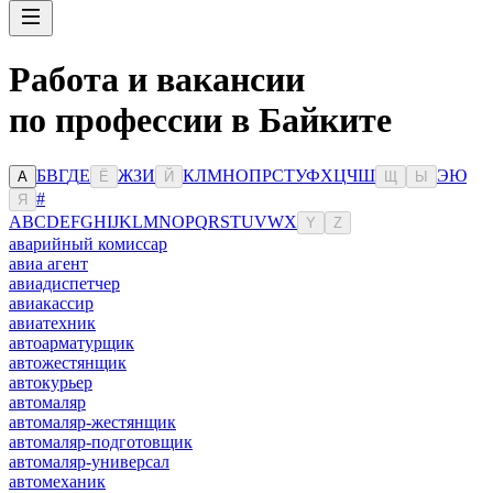
Работа и вакансии
по профессии в Байките
Б
В
Г
Д
Е
Ж
З
И
К
Л
М
Н
О
П
Р
С
Т
У
Ф
Х
Ц
Ч
Ш
Э
Ю
А
Ё
Й
Щ
Ы
#
Я
A
B
C
D
E
F
G
H
I
J
K
L
M
N
O
P
Q
R
S
T
U
V
W
X
Y
Z
аварийный комиссар
авиа агент
авиадиспетчер
авиакассир
авиатехник
автоарматурщик
автожестянщик
автокурьер
автомаляр
автомаляр-жестянщик
автомаляр-подготовщик
автомаляр-универсал
автомеханик