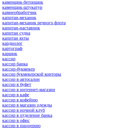
каменщик-бетонщик
каменщик-штукатур
камнеобработчик
капитан-механик
капитан-механик речного флота
капитан-наставник
капитан судна
капитан яхты
кардиолог
картограф
карщик
кассир
кассир банка
кассир-букмекер
кассир букмекерской конторы
кассир в автосалон
кассир в буфет
кассир в интернет-магазин
кассир в кафе
кассир в кофейню
кассир в магазин одежды
кассир в ночной клуб
кассир в отделение банка
кассир в офис
кассир в пиццерию