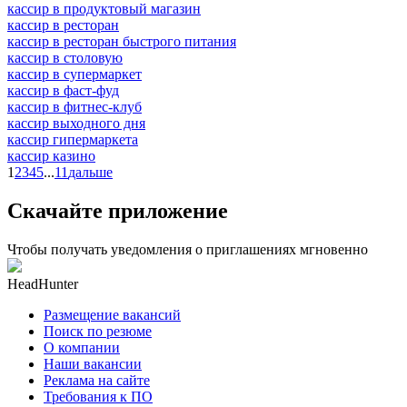
кассир в продуктовый магазин
кассир в ресторан
кассир в ресторан быстрого питания
кассир в столовую
кассир в супермаркет
кассир в фаст-фуд
кассир в фитнес-клуб
кассир выходного дня
кассир гипермаркета
кассир казино
1
2
3
4
5
...
11
дальше
Скачайте приложение
Чтобы получать уведомления о приглашениях мгновенно
HeadHunter
Размещение вакансий
Поиск по резюме
О компании
Наши вакансии
Реклама на сайте
Требования к ПО