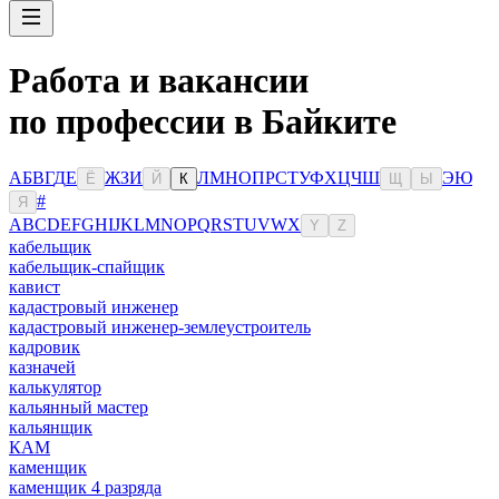
Работа и вакансии
по профессии в Байките
А
Б
В
Г
Д
Е
Ж
З
И
Л
М
Н
О
П
Р
С
Т
У
Ф
Х
Ц
Ч
Ш
Э
Ю
Ё
Й
К
Щ
Ы
#
Я
A
B
C
D
E
F
G
H
I
J
K
L
M
N
O
P
Q
R
S
T
U
V
W
X
Y
Z
кабельщик
кабельщик-спайщик
кавист
кадастровый инженер
кадастровый инженер-землеустроитель
кадровик
казначей
калькулятор
кальянный мастер
кальянщик
КАМ
каменщик
каменщик 4 разряда