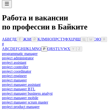
Работа и вакансии
по профессии в Байките
А
Б
В
Г
Д
Е
Ж
З
И
К
Л
М
Н
О
П
Р
С
Т
У
Ф
Х
Ц
Ч
Ш
Э
Ю
Ё
Й
Щ
Ы
Я
#
A
B
C
D
E
F
G
H
I
J
K
L
M
N
O
Q
R
S
T
U
V
W
X
P
Y
Z
programmatic manager
project administrator
project assistant
project controller
project coordinator
project engineer
project manager
project manager assistant
project manager BTL
project manager business analyst
project manager mobile
project manager scrum master
project product manager