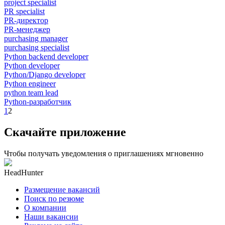
project specialist
PR specialist
PR-директор
PR-менеджер
purchasing manager
purchasing specialist
Python backend developer
Python developer
Python/Django developer
Python engineer
python team lead
Python-разработчик
1
2
Скачайте приложение
Чтобы получать уведомления о приглашениях мгновенно
HeadHunter
Размещение вакансий
Поиск по резюме
О компании
Наши вакансии