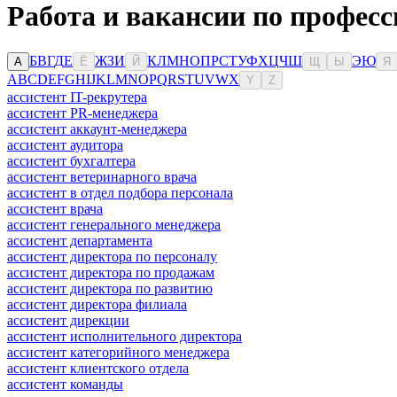
Работа и вакансии по професс
Б
В
Г
Д
Е
Ж
З
И
К
Л
М
Н
О
П
Р
С
Т
У
Ф
Х
Ц
Ч
Ш
Э
Ю
А
Ё
Й
Щ
Ы
Я
A
B
C
D
E
F
G
H
I
J
K
L
M
N
O
P
Q
R
S
T
U
V
W
X
Y
Z
ассистент IT-рекрутера
ассистент PR-менеджера
ассистент аккаунт-менеджера
ассистент аудитора
ассистент бухгалтера
ассистент ветеринарного врача
ассистент в отдел подбора персонала
ассистент врача
ассистент генерального менеджера
ассистент департамента
ассистент директора по персоналу
ассистент директора по продажам
ассистент директора по развитию
ассистент директора филиала
ассистент дирекции
ассистент исполнительного директора
ассистент категорийного менеджера
ассистент клиентского отдела
ассистент команды