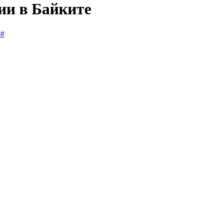
ии в Байките
#