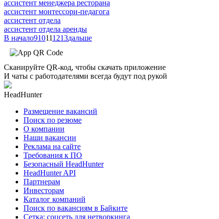
ассистент менеджера ресторана
ассистент монтессори-педагога
ассистент отдела
ассистент отдела аренды
В начало
9
10
11
12
13
дальше
Сканируйте QR-код, чтобы скачать приложение
И чаты с работодателями всегда будут под рукой
HeadHunter
Размещение вакансий
Поиск по резюме
О компании
Наши вакансии
Реклама на сайте
Требования к ПО
Безопасный HeadHunter
HeadHunter API
Партнерам
Инвесторам
Каталог компаний
Поиск по вакансиям в Байките
Сетка: соцсеть для нетворкинга