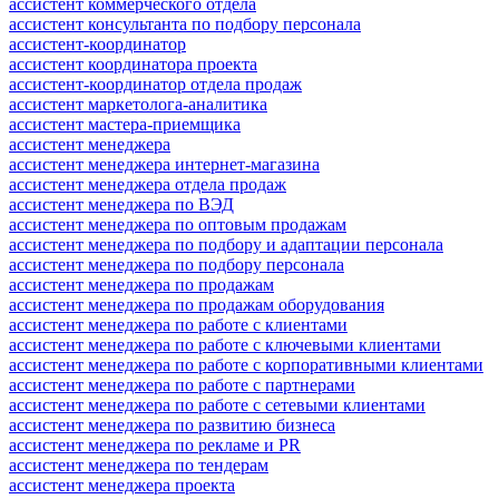
ассистент коммерческого отдела
ассистент консультанта по подбору персонала
ассистент-координатор
ассистент координатора проекта
ассистент-координатор отдела продаж
ассистент маркетолога-аналитика
ассистент мастера-приемщика
ассистент менеджера
ассистент менеджера интернет-магазина
ассистент менеджера отдела продаж
ассистент менеджера по ВЭД
ассистент менеджера по оптовым продажам
ассистент менеджера по подбору и адаптации персонала
ассистент менеджера по подбору персонала
ассистент менеджера по продажам
ассистент менеджера по продажам оборудования
ассистент менеджера по работе с клиентами
ассистент менеджера по работе с ключевыми клиентами
ассистент менеджера по работе с корпоративными клиентами
ассистент менеджера по работе с партнерами
ассистент менеджера по работе с сетевыми клиентами
ассистент менеджера по развитию бизнеса
ассистент менеджера по рекламе и PR
ассистент менеджера по тендерам
ассистент менеджера проекта