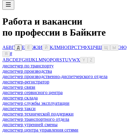
Работа и вакансии
по профессии в Байките
А
Б
В
Г
Е
Ж
З
И
К
Л
М
Н
О
П
Р
С
Т
У
Ф
Х
Ц
Ч
Ш
Э
Ю
Д
Ё
Й
Щ
Ы
#
Я
A
B
C
D
E
F
G
H
I
J
K
L
M
N
O
P
Q
R
S
T
U
V
W
X
Y
Z
диспетчер по транспорту
диспетчер производства
диспетчер производственно-диспетчерского отдела
диспетчер-регистратор
диспетчер связи
диспетчер сервисного центра
диспетчер склада
диспетчер службы эксплуатации
диспетчер такси
диспетчер технической поддержки
диспетчер транспортного отдела
диспетчер утренней смены
диспетчер центра управления сетями