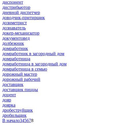
диспонент
дистрибьютор
дневной диспетчер
доводчик-притирщик
дозиметрист
дознаватель
докер-механизатор
документовед
долбежник
домработник
домработник в загородный дом
домработница
домработница в загородный дом
домработница в семью
дорожный мастер
дорожный рабочий
доставщик
доставщик пиццы
доцент
дояр
доярка
дробеструйщик
дробильщик
В начало
3
4
5
6
7
8