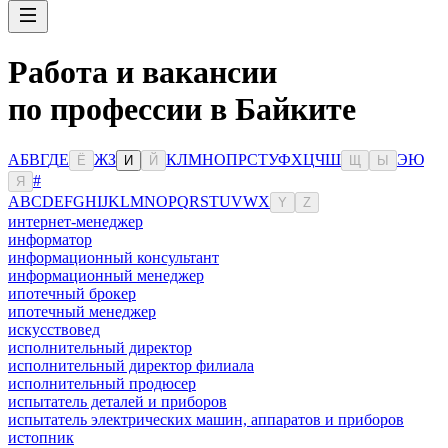
Работа и вакансии
по профессии в Байките
А
Б
В
Г
Д
Е
Ж
З
К
Л
М
Н
О
П
Р
С
Т
У
Ф
Х
Ц
Ч
Ш
Э
Ю
Ё
И
Й
Щ
Ы
#
Я
A
B
C
D
E
F
G
H
I
J
K
L
M
N
O
P
Q
R
S
T
U
V
W
X
Y
Z
интернет-менеджер
информатор
информационный консультант
информационный менеджер
ипотечный брокер
ипотечный менеджер
искусствовед
исполнительный директор
исполнительный директор филиала
исполнительный продюсер
испытатель деталей и приборов
испытатель электрических машин, аппаратов и приборов
истопник