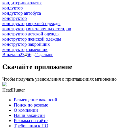
кондитер-шоколатье
кондуктор
кондуктор автобуса
конструктор
конструктор верхней одежды
конструктор выставочных стендов
конструктор детской одежды
конструктор женской одежды
конструктор-закройщик
конструктор-замерщик
В начало
2
3
4
5
6
...
11
дальше
Скачайте приложение
Чтобы получать уведомления о приглашениях мгновенно
HeadHunter
Размещение вакансий
Поиск по резюме
О компании
Наши вакансии
Реклама на сайте
Требования к ПО