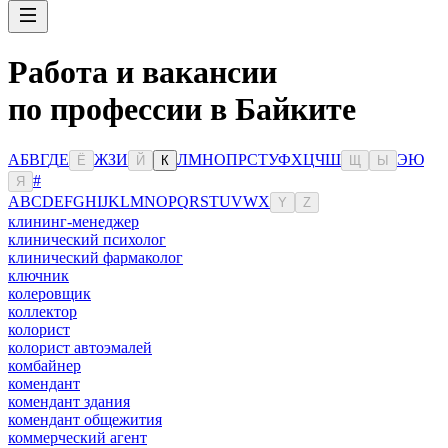
Работа и вакансии
по профессии в Байките
А
Б
В
Г
Д
Е
Ж
З
И
Л
М
Н
О
П
Р
С
Т
У
Ф
Х
Ц
Ч
Ш
Э
Ю
Ё
Й
К
Щ
Ы
#
Я
A
B
C
D
E
F
G
H
I
J
K
L
M
N
O
P
Q
R
S
T
U
V
W
X
Y
Z
клининг-менеджер
клинический психолог
клинический фармаколог
ключник
колеровщик
коллектор
колорист
колорист автоэмалей
комбайнер
комендант
комендант здания
комендант общежития
коммерческий агент