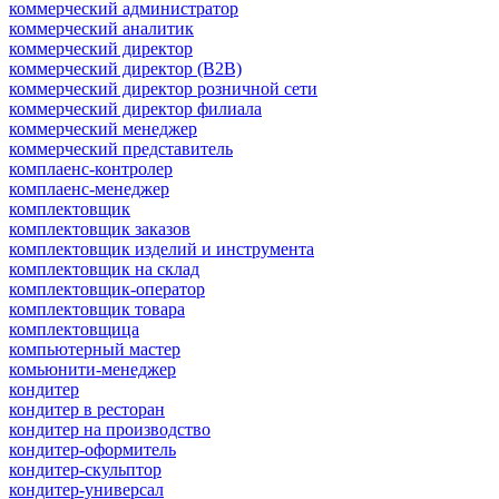
коммерческий администратор
коммерческий аналитик
коммерческий директор
коммерческий директор (B2B)
коммерческий директор розничной сети
коммерческий директор филиала
коммерческий менеджер
коммерческий представитель
комплаенс-контролер
комплаенс-менеджер
комплектовщик
комплектовщик заказов
комплектовщик изделий и инструмента
комплектовщик на склад
комплектовщик-оператор
комплектовщик товара
комплектовщица
компьютерный мастер
комьюнити-менеджер
кондитер
кондитер в ресторан
кондитер на производство
кондитер-оформитель
кондитер-скульптор
кондитер-универсал