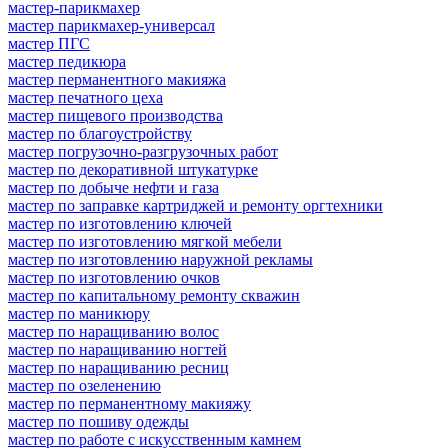
мастер-парикмахер
мастер парикмахер-универсал
мастер ПГС
мастер педикюра
мастер перманентного макияжа
мастер печатного цеха
мастер пищевого производства
мастер по благоустройству
мастер погрузочно-разгрузочных работ
мастер по декоративной штукатурке
мастер по добыче нефти и газа
мастер по заправке картриджей и ремонту оргтехники
мастер по изготовлению ключей
мастер по изготовлению мягкой мебели
мастер по изготовлению наружной рекламы
мастер по изготовлению очков
мастер по капитальному ремонту скважин
мастер по маникюру
мастер по наращиванию волос
мастер по наращиванию ногтей
мастер по наращиванию ресниц
мастер по озеленению
мастер по перманентному макияжу
мастер по пошиву одежды
мастер по работе с искусственным камнем