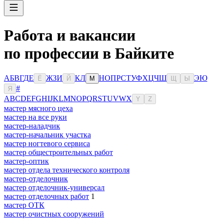
Работа и вакансии
по профессии в Байките
А
Б
В
Г
Д
Е
Ж
З
И
К
Л
Н
О
П
Р
С
Т
У
Ф
Х
Ц
Ч
Ш
Э
Ю
Ё
Й
М
Щ
Ы
#
Я
A
B
C
D
E
F
G
H
I
J
K
L
M
N
O
P
Q
R
S
T
U
V
W
X
Y
Z
мастер мясного цеха
мастер на все руки
мастер-наладчик
мастер-начальник участка
мастер ногтевого сервиса
мастер общестроительных работ
мастер-оптик
мастер отдела технического контроля
мастер-отделочник
мастер отделочник-универсал
мастер отделочных работ
1
мастер ОТК
мастер очистных сооружений