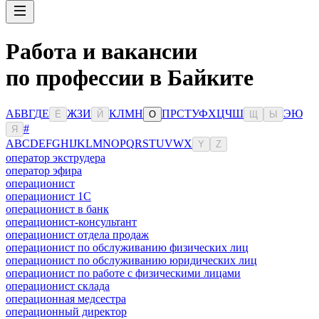
Работа и вакансии
по профессии в Байките
А
Б
В
Г
Д
Е
Ж
З
И
К
Л
М
Н
П
Р
С
Т
У
Ф
Х
Ц
Ч
Ш
Э
Ю
Ё
Й
О
Щ
Ы
#
Я
A
B
C
D
E
F
G
H
I
J
K
L
M
N
O
P
Q
R
S
T
U
V
W
X
Y
Z
оператор экструдера
оператор эфира
операционист
операционист 1С
операционист в банк
операционист-консультант
операционист отдела продаж
операционист по обслуживанию физических лиц
операционист по обслуживанию юридических лиц
операционист по работе с физическими лицами
операционист склада
операционная медсестра
операционный директор