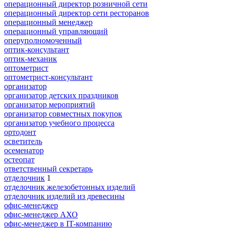
операционный директор розничной сети
операционный директор сети ресторанов
операционный менеджер
операционный управляющий
оперуполномоченный
оптик-консультант
оптик-механик
оптометрист
оптометрист-консультант
организатор
организатор детских праздников
организатор мероприятий
организатор совместных покупок
организатор учебного процесса
ортодонт
осветитель
осеменатор
остеопат
ответственный секретарь
отделочник
1
отделочник железобетонных изделий
отделочник изделий из древесины
офис-менеджер
офис-менеджер АХО
офис-менеджер в IT-компанию