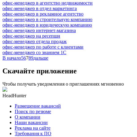
офис-менеджер в агентство недвижимости
офис-менеджер в отдел маркетинга
офис-менеджер в рекламное агентство
офис-менеджер в строительную компанию
офис-менеджер в юридическую компанию
офис-менеджер интернет-магазина
офис-менеджер на ресепшн
офис-менеджер отдела продаж
офис-менеджер по работе с клиентами
офис-менеджер со знанием 1С
В начало
5
6
7
8
9
дальше
Скачайте приложение
Чтобы получать уведомления о приглашениях мгновенно
HeadHunter
Размещение вакансий
Поиск по резюме
О компании
Наши вакансии
Реклама на сайте
Требования к ПО