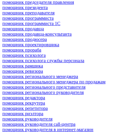
помощник председателя правления
помощник президента
помощник преподавателя
помощник программиста
помощник программиста 1С
помощник продавца
помощник продавца-консультанта
помощник продюсера
помощник проектировщика
помощник прораба
помощник психолога
помощник психолога службы персонала
помощник рамщика
помощник ревизора
помощник регионального менеджера
помощник регионального менеджера по продажам
помощник регионального представителя
помощник регионального руководителя
помощник редактора
помощник рекрутера
помощник репетитора
помощник риэлтора
помощник руководителя
помощник руководителя call-центра
помощник руководителя в интернет-магазин