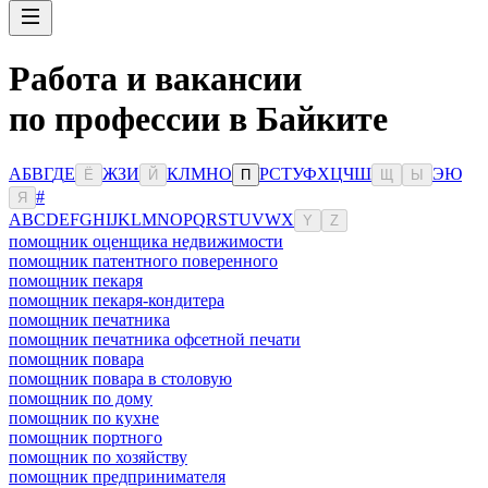
Работа и вакансии
по профессии в Байките
А
Б
В
Г
Д
Е
Ж
З
И
К
Л
М
Н
О
Р
С
Т
У
Ф
Х
Ц
Ч
Ш
Э
Ю
Ё
Й
П
Щ
Ы
#
Я
A
B
C
D
E
F
G
H
I
J
K
L
M
N
O
P
Q
R
S
T
U
V
W
X
Y
Z
помощник оценщика недвижимости
помощник патентного поверенного
помощник пекаря
помощник пекаря-кондитера
помощник печатника
помощник печатника офсетной печати
помощник повара
помощник повара в столовую
помощник по дому
помощник по кухне
помощник портного
помощник по хозяйству
помощник предпринимателя