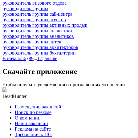
руководитель визового отдела
руководитель группы
руководитель группы call-центра
руководитель группы агентов
руководитель группы активных продаж
руководитель группы аналитики
руководитель группы аналитиков
руководитель группы аптек
руководитель группы архитекторов
руководитель группы бухгалтерии
В начало
5
6
7
8
9
...
17
дальше
Скачайте приложение
Чтобы получать уведомления о приглашениях мгновенно
HeadHunter
Размещение вакансий
Поиск по резюме
О компании
Наши вакансии
Реклама на сайте
Требования к ПО