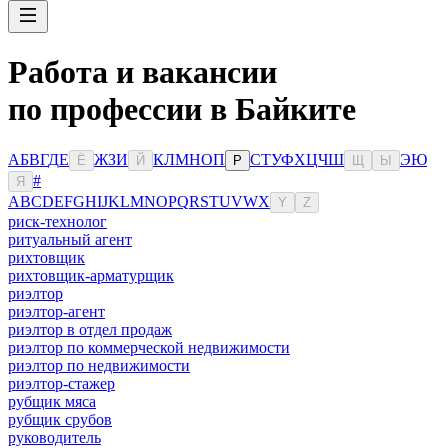
Работа и вакансии
по профессии в Байките
А
Б
В
Г
Д
Е
Ж
З
И
К
Л
М
Н
О
П
С
Т
У
Ф
Х
Ц
Ч
Ш
Э
Ю
Ё
Й
Р
Щ
Ы
#
Я
A
B
C
D
E
F
G
H
I
J
K
L
M
N
O
P
Q
R
S
T
U
V
W
X
Y
Z
риск-технолог
ритуальный агент
рихтовщик
рихтовщик-арматурщик
риэлтор
риэлтор-агент
риэлтор в отдел продаж
риэлтор по коммерческой недвижимости
риэлтор по недвижимости
риэлтор-стажер
рубщик мяса
рубщик срубов
руководитель