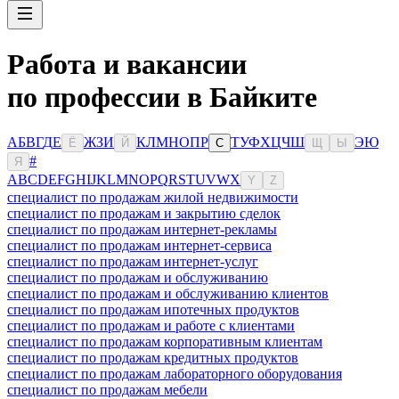
Работа и вакансии
по профессии в Байките
А
Б
В
Г
Д
Е
Ж
З
И
К
Л
М
Н
О
П
Р
Т
У
Ф
Х
Ц
Ч
Ш
Э
Ю
Ё
Й
С
Щ
Ы
#
Я
A
B
C
D
E
F
G
H
I
J
K
L
M
N
O
P
Q
R
S
T
U
V
W
X
Y
Z
специалист по продажам жилой недвижимости
специалист по продажам и закрытию сделок
специалист по продажам интернет-рекламы
специалист по продажам интернет-сервиса
специалист по продажам интернет-услуг
специалист по продажам и обслуживанию
специалист по продажам и обслуживанию клиентов
специалист по продажам ипотечных продуктов
специалист по продажам и работе с клиентами
специалист по продажам корпоративным клиентам
специалист по продажам кредитных продуктов
специалист по продажам лабораторного оборудования
специалист по продажам мебели