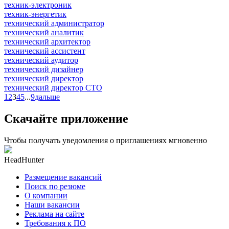
техник-электроник
техник-энергетик
технический администратор
технический аналитик
технический архитектор
технический ассистент
технический аудитор
технический дизайнер
технический директор
технический директор CTO
1
2
3
4
5
...
9
дальше
Скачайте приложение
Чтобы получать уведомления о приглашениях мгновенно
HeadHunter
Размещение вакансий
Поиск по резюме
О компании
Наши вакансии
Реклама на сайте
Требования к ПО