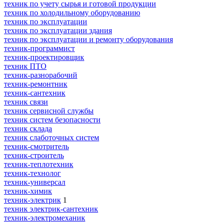
техник по учету сырья и готовой продукции
техник по холодильному оборудованию
техник по эксплуатации
техник по эксплуатации здания
техник по эксплуатации и ремонту оборудования
техник-программист
техник-проектировщик
техник ПТО
техник-разнорабочий
техник-ремонтник
техник-сантехник
техник связи
техник сервисной службы
техник систем безопасности
техник склада
техник слаботочных систем
техник-смотритель
техник-строитель
техник-теплотехник
техник-технолог
техник-универсал
техник-химик
техник-электрик
1
техник электрик-сантехник
техник-электромеханик