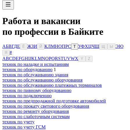
Работа и вакансии
по профессии в Байките
А
Б
В
Г
Д
Е
Ж
З
И
К
Л
М
Н
О
П
Р
С
У
Ф
Х
Ц
Ч
Ш
Э
Ю
Ё
Й
Т
Щ
Ы
#
Я
A
B
C
D
E
F
G
H
I
J
K
L
M
N
O
P
Q
R
S
T
U
V
W
X
Y
Z
техник по наладке и испытаниям
техник по оборудованию
1
техник по обслуживанию здания
техник по обслуживанию оборудования
техник по обслуживанию платежных терминалов
техник по пивному оборудованию
техник по подключению
техник по предпродажной подготовке автомобилей
техник по прокату светового оборудования
техник по ремонту оборудования
техник по слаботочным системам
техник по учету
техник по учету ГСМ